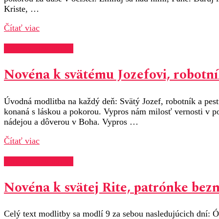
Kriste, …
Čítať viac
Novény, deviatniky
Novéna k svätému Jozefovi, robotní
Úvodná modlitba na každý deň: Svätý Jozef, robotník a pestún
konaná s láskou a pokorou. Vypros nám milosť vernosti v p
nádejou a dôverou v Boha. Vypros …
Čítať viac
Novény, deviatniky
Novéna k svätej Rite, patrónke bez
Celý text modlitby sa modlí 9 za sebou nasledujúcich dní: Ó,