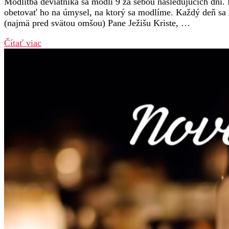
Modlitba deviatnika sa modlí 9 za sebou nasledujúcich dní. 
obetovať ho na úmysel, na ktorý sa modlíme. Každý deň s
(najmä pred svätou omšou) Pane Ježišu Kriste, …
Čítať viac