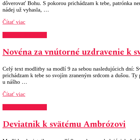
dôverovať Bohu. S pokorou prichádzam k tebe, patrónka nem
nádej už vyhasla, …
Čítať viac
Novény, deviatniky
Novéna za vnútorné uzdravenie k s
Celý text modlitby sa modlí 9 za sebou nasledujúcich dní: 
prichádzam k tebe so svojím zraneným srdcom a dušou. Ty poz
u nášho …
Čítať viac
Novény, deviatniky
Deviatnik k svätému Ambrózovi