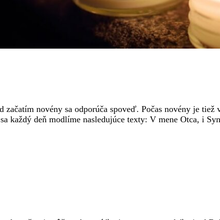
d začatím novény sa odporúča spoveď. Počas novény je tiež v
sa každý deň modlíme nasledujúce texty: V mene Otca, i Syna