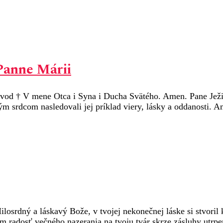
Panne Márii
Úvod † V mene Otca i Syna i Ducha Svätého. Amen. Pane Ježiš
ým srdcom nasledovali jej príklad viery, lásky a oddanosti.
ilosrdný a láskavý Bože, v tvojej nekonečnej láske si stvoril
im radosť večného nazerania na tvoju tvár skrze zásluhy utrpe