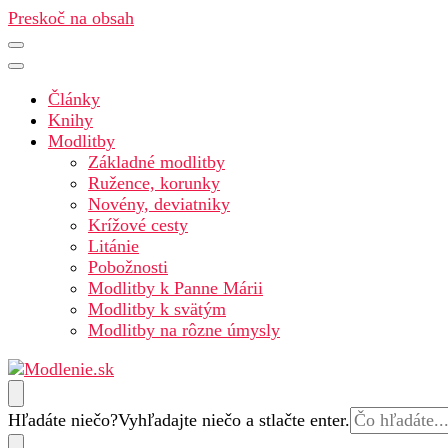
Preskoč na obsah
Články
Knihy
Modlitby
Základné modlitby
Ružence, korunky
Novény, deviatniky
Krížové cesty
Litánie
Pobožnosti
Modlitby k Panne Márii
Modlitby k svätým
Modlitby na rôzne úmysly
Modlenie.sk – modlitba online
Hľadáte niečo?
Vyhľadajte niečo a stlačte enter.