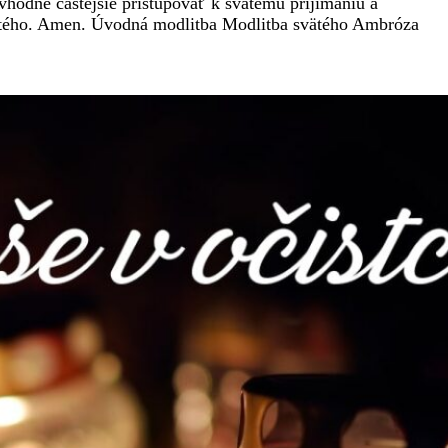
vhodné častejšie pristupovať k svätému prijímaniu a
vätého. Amen. Úvodná modlitba Modlitba svätého Ambróza