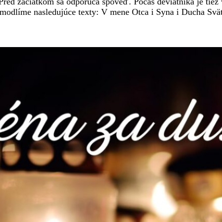
Pred začiatkom sa odporúča spoveď. Počas deviatnika je tiež 
a modlíme nasledujúce texty: V mene Otca i Syna i Ducha S