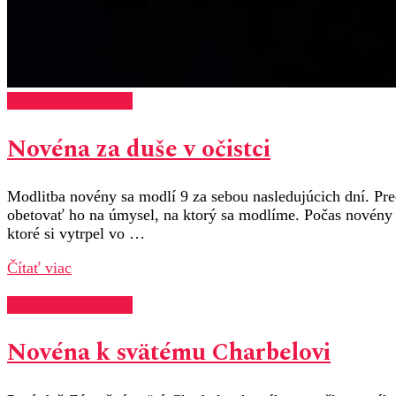
Novény, deviatniky
Novéna za duše v očistci
Modlitba novény sa modlí 9 za sebou nasledujúcich dní. Pre
obetovať ho na úmysel, na ktorý sa modlíme. Počas novény 
ktoré si vytrpel vo …
Čítať viac
Novény, deviatniky
Novéna k svätému Charbelovi