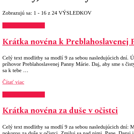
Zobrazujú sa: 1 - 16 z 24 VÝSLEDKOV
Novény, deviatniky
Krátka novéna k Preblahoslavenej 
Celý text modlitby sa modlí 9 za sebou nasledujúcich dní. 
príhovor Preblahoslavenej Panny Márie. Daj, aby sme s čist
sa k tebe …
Čítať viac
Novény, deviatniky
Krátka novéna za duše v očistci
Celý text modlitby sa modlí 9 za sebou nasledujúcich dní: M
pokorou za duše v očistci. Zmiluj sa nad nimi, Pane. Daruj 