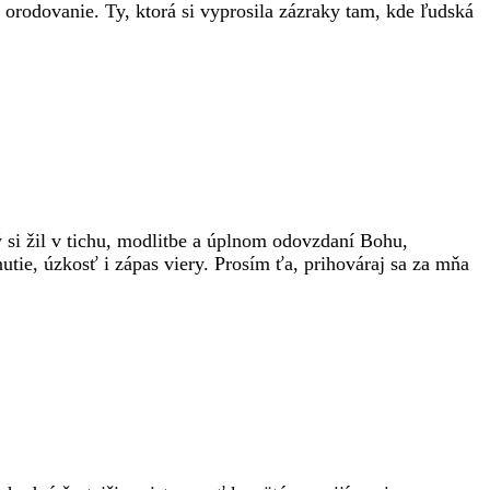
orodovanie. Ty, ktorá si vyprosila zázraky tam, kde ľudská
 si žil v tichu, modlitbe a úplnom odovzdaní Bohu,
tie, úzkosť i zápas viery. Prosím ťa, prihováraj sa za mňa