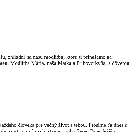
u, zhliadni na našu modlitbu, ktorú ti prinášame na
 Amen. Modlitba Mária, naša Matka a Príhovorkyňa, s dôverou
 každého človeka pre večný život s tebou. Prosíme ťa dnes s
nia, smrti a zmŕtvychvstania tvojho Syna. Pane Ježišu