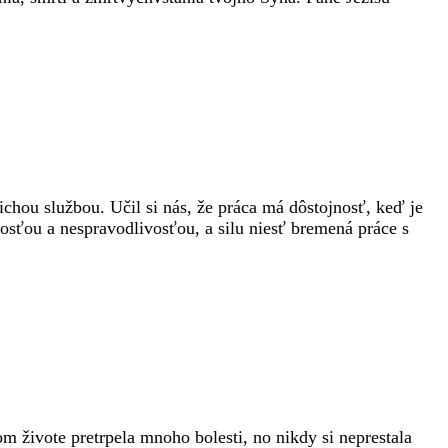
tichou službou. Učil si nás, že práca má dôstojnosť, keď je
sťou a nespravodlivosťou, a silu niesť bremená práce s
om živote pretrpela mnoho bolesti, no nikdy si neprestala