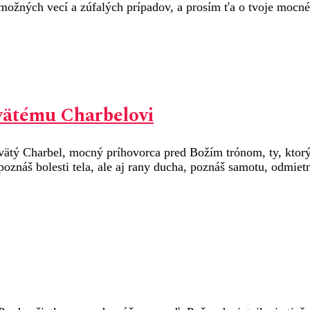
ožných vecí a zúfalých prípadov, a prosím ťa o tvoje mocné 
vätému Charbelovi
Svätý Charbel, mocný príhovorca pred Božím trónom, ty, ktorý
náš bolesti tela, ale aj rany ducha, poznáš samotu, odmietnu