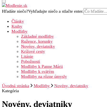
Hľadáte niečo?
Vyhľadajte niečo a stlačte enter.
Modlenie.sk – modlitba online
Články
Knihy
Modlitby
Základné modlitby
Ružence, korunky
Novény, deviatniky
Krížové cesty
Litánie
Pobožnosti
Modlitby k Panne Márii
Modlitby k svätým
Modlitby na rôzne úmysly
Úvodná stránka
Modlitby
Novény, deviatniky
Kategória
Novény, deviatniky