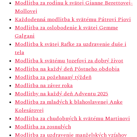
Modlitba za rodinu k svätej Gianne Berettovej-
Mollovej
Každodenná modlitba k svätému Pátrovi Piovi
Modlitba za oslobodenie k svätej Gemme
Galgani
Modlitba k svätej Rafke za uzdravenie duše i
tela
Modlitba k svätému Jozefovi za dobrý život
Modlitba na každý deň Pôstneho obdobia
Modlitba za požehnaný týždeň
Modlitba na záver roka
Modlitby na každý deň Adventu 2025
Modlitba za mladých k blahoslavenej Anke
Kolesárovej
Modlitba za chudobných k svätému Martinovi
Modlitba za zosnulých
Modlitba za uzdravenie manželských vzťahov