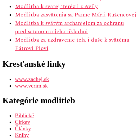
Modlitba k svätej Terézii z Avily
Modlitba zasvätenia sa Panne Márii Ružencovej
Modlitba k svätým archanjelom za ochranu
pred satanom a jeho úkladmi
Modlitba za uzdravenie tela i duše k svätému
Pátrovi Piovi
Kresťanské linky
www.zachej.sk
www.verim.sk
Kategórie modlitieb
Biblické
Cirkev
Články
Knihy