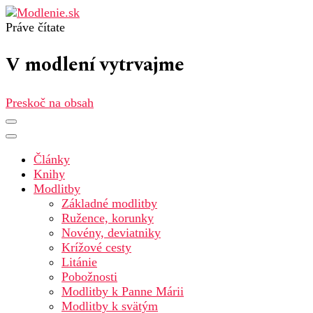
Práve čítate
Modlenie.sk – modlitba online
V modlení vytrvajme
Preskoč na obsah
Články
Knihy
Modlitby
Základné modlitby
Ružence, korunky
Novény, deviatniky
Krížové cesty
Litánie
Pobožnosti
Modlitby k Panne Márii
Modlitby k svätým