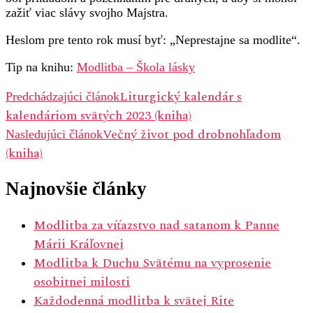
zažiť viac slávy svojho Majstra.
Heslom pre tento rok musí byť: „Neprestajne sa modlite“.
Tip na knihu:
Modlitba – Škola lásky
Navigácia
Liturgický kalendár s
Predchádzajúci článok
kalendáriom svätých 2023 (kniha)
v
Večný život pod drobnohľadom
Nasledujúci článok
článku
(kniha)
Najnovšie články
Modlitba za víťazstvo nad satanom k Panne
Márii Kráľovnej
Modlitba k Duchu Svätému na vyprosenie
osobitnej milosti
Každodenná modlitba k svätej Rite