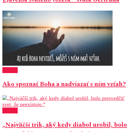
Články
Ako spoznať Boha a nadviazať s ním vzťah?
Články
„Najväčší trik, aký kedy diabol urobil, bolo