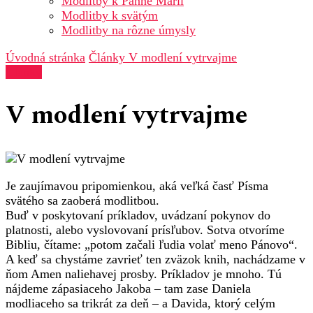
Modlitby k Panne Márii
Modlitby k svätým
Modlitby na rôzne úmysly
Úvodná stránka
Články
V modlení vytrvajme
Články
V modlení vytrvajme
Je zaujímavou pripomienkou, aká veľká časť Písma
svätého sa zaoberá modlitbou.
Buď v poskytovaní príkladov, uvádzaní pokynov do
platnosti, alebo vyslovovaní prísľubov. Sotva otvoríme
Bibliu, čítame: „potom začali ľudia volať meno Pánovo“.
A keď sa chystáme zavrieť ten zväzok knih, nachádzame v
ňom Amen naliehavej prosby. Príkladov je mnoho. Tú
nájdeme zápasiaceho Jakoba – tam zase Daniela
modliaceho sa trikrát za deň – a Davida, ktorý celým