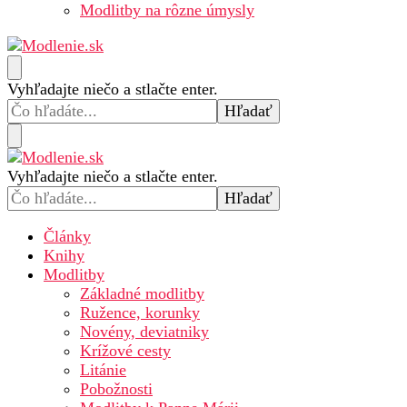
Modlitby na rôzne úmysly
Modlenie.sk – modlitba online
Hľadáte
Vyhľadajte niečo a stlačte enter.
niečo?
Hľadáte
Vyhľadajte niečo a stlačte enter.
Modlenie.sk – modlitba online
niečo?
Články
Knihy
Modlitby
Základné modlitby
Ružence, korunky
Novény, deviatniky
Krížové cesty
Litánie
Pobožnosti