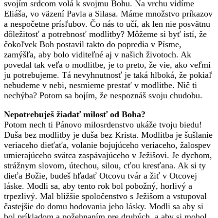
svojím srdcom volá k svojmu Bohu. Na vrchu vidíme
Eliáša, vo väzení Pavla a Silasa. Máme množstvo príkazov
a nespočetne prísľubov. Čo nás to učí, ak len nie posvätnu
dôležitosť a potrebnosť modlitby? Môžeme si byť istí, že
čokoľvek Boh postavil takto do popredia v Písme,
zamýšľa, aby bolo viditeľné aj v našich životoch. Ak
povedal tak veľa o modlitbe, je to preto, že vie, ako veľmi
ju potrebujeme. Tá nevyhnutnosť je taká hlboká, že pokiaľ
nebudeme v nebi, nesmieme prestať v modlitbe. Nič ti
nechýba? Potom sa bojím, že nespoznáš svoju chudobu.
Nepotrebuješ žiadať milosť od Boha?
Potom nech ti Pánovo milosrdenstvo ukáže tvoju biedu!
Duša bez modlitby je duša bez Krista. Modlitba je šušlanie
veriaceho dieťaťa, volanie bojujúceho veriaceho, žalospev
umierajúceho svätca zaspávajúceho v Ježišovi. Je dychom,
strážnym slovom, útechou, silou, cťou kresťana. Ak si ty
dieťa Božie, budeš hľadať Otcovu tvár a žiť v Otcovej
láske. Modli sa, aby tento rok bol pobožný, horlivý a
trpezlivý. Mal bližšie spoločenstvo s Ježišom a vstupoval
častejšie do domu hodovania jeho lásky. Modli sa aby si
bol príkladom a požehnaním pre druhých, a aby si mohol