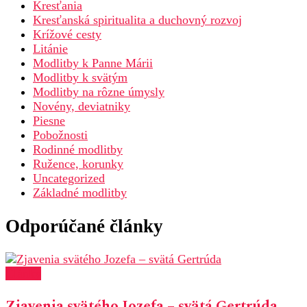
Kresťania
Kresťanská spiritualita a duchovný rozvoj
Krížové cesty
Litánie
Modlitby k Panne Márii
Modlitby k svätým
Modlitby na rôzne úmysly
Novény, deviatniky
Piesne
Pobožnosti
Rodinné modlitby
Ružence, korunky
Uncategorized
Základné modlitby
Odporúčané články
Články
Zjavenia svätého Jozefa – svätá Gertrúda