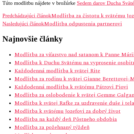
Túto modlitbu nájdete v brožúrke
Sedem darov Ducha Sväté
Navigácia
Modlitba za čistotu k svätému Joz
Predchádzajúci článok
Modlitba odpustenia partnerovi
v
Nasledujúci článok
článku
Najnovšie články
Modlitba za víťazstvo nad satanom k Panne Mári
Modlitba k Duchu Svätému na vyprosenie osobitn
Každodenná modlitba k svätej Rite
Modlitba za rodinu k svätej Gianne Berettovej-
Každodenná modlitba k svätému Pátrovi Piovi
Modlitba za oslobodenie k svätej Gemme Galgan
Modlitba k svätej Rafke za uzdravenie duše i tel
Modlitba k svätému Jozefovi za dobrý život
Modlitba na každý deň Pôstneho obdobia
Modlitba za požehnaný týždeň