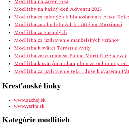
Modlitba na záver roka
Modlitby na každý deň Adventu 2025
Modlitba za mladých k blahoslavenej Anke Kole
Modlitba za chudobných k svätému Martinovi
Modlitba za zosnulých
Modlitba za uzdravenie manželských vzťahov
Modlitba k svätej Terézii z Avily
Modlitba zasvätenia sa Panne Márii Ružencovej
Modlitba k svätým archanjelom za ochranu pred 
Modlitba za uzdravenie tela i duše k svätému Pát
Kresťanské linky
www.zachej.sk
www.verim.sk
Kategórie modlitieb