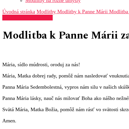
Modlitby na rôzne úmysly
Úvodná stránka
Modlitby
Modlitby k Panne Márii
Modlitba
Modlitby k Panne Márii
Modlitba k Panne Márii z
Mária, sídlo múdrosti, oroduj za nás!
Mária, Matka dobrej rady, pomôž nám nasledovať vnuknuti
Panna Mária Sedembolestná, vypros nám silu v našich skúš
Panna Mária lásky, nauč nás milovať Boha ako nášho nežného
Svätá Mária, Matka Božia, pomôž nám rásť vo svätosti skr
Amen.