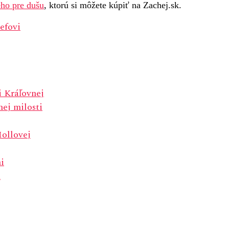
ho pre dušu
, ktorú si môžete kúpiť na Zachej.sk.
efovi
i Kráľovnej
ej milosti
Mollovej
i
a