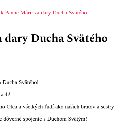
 k Panne Márii za dary Ducha Svätého
a dary Ducha Svätého
a Ducha Svätého!
kach!
 Otca a všetkých ľudí ako našich bratov a sestry!
ze dôverné spojenie s Duchom Svätým!