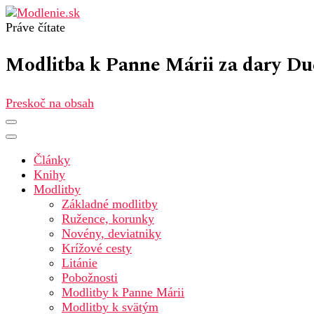
Práve čítate
Modlenie.sk – modlitba online
Modlitba k Panne Márii za dary Du
Preskoč na obsah
Články
Knihy
Modlitby
Základné modlitby
Ružence, korunky
Novény, deviatniky
Krížové cesty
Litánie
Pobožnosti
Modlitby k Panne Márii
Modlitby k svätým