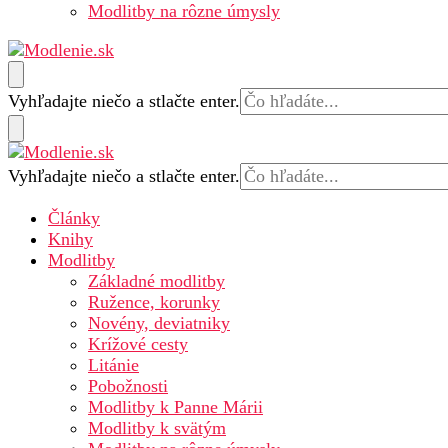
Modlitby na rôzne úmysly
Modlenie.sk – modlitba online
Hľadáte
Vyhľadajte niečo a stlačte enter.
niečo?
Hľadáte
Vyhľadajte niečo a stlačte enter.
Modlenie.sk – modlitba online
niečo?
Články
Knihy
Modlitby
Základné modlitby
Ružence, korunky
Novény, deviatniky
Krížové cesty
Litánie
Pobožnosti
Modlitby k Panne Márii
Modlitby k svätým