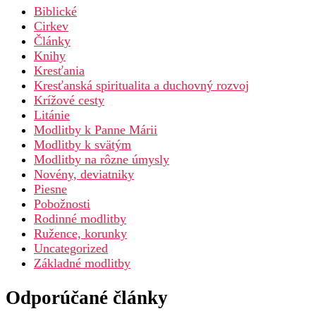
Biblické
Cirkev
Články
Knihy
Kresťania
Kresťanská spiritualita a duchovný rozvoj
Krížové cesty
Litánie
Modlitby k Panne Márii
Modlitby k svätým
Modlitby na rôzne úmysly
Novény, deviatniky
Piesne
Pobožnosti
Rodinné modlitby
Ružence, korunky
Uncategorized
Základné modlitby
Odporúčané články