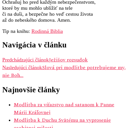
Ochraňuj ho pred každým nebezpečenstvom,
ktoré by mu mohlo ublížiť na tele
či na duši, a bezpečne ho veď cestou života
až do nebeského domova. Amen.
Tip na knihu:
Rodinná Biblia
Navigácia v článku
Ježišov rozsudok
Predchádzajúci článok
Slová pri modlitbe potrebujeme my,
Nasledujúci článok
nie Boh…
Najnovšie články
Modlitba za víťazstvo nad satanom k Panne
Márii Kráľovnej
Modlitba k Duchu Svätému na vyprosenie
osobitnej milosti