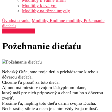
Modlitby k Panne Márii
Modlitby k svätým
Modlitby na rôzne úmysly
Úvodná stránka
Modlitby
Rodinné modlitby
Požehnanie
dieťaťu
Rodinné modlitby
Požehnanie dieťaťu
Nebeský Otče, sme tvoje deti a prichádzame k tebe s
dôverou dieťaťa.
Chceme ťa prosiť za toto dieťa.
Aj ono má miesto v tvojom láskyplnom pláne,
ktorý máš pre nich pripravený a chceš mu ho s dôverou
zveriť.
Prosíme ťa, naplňuj toto dieťa darmi svojho Ducha.
Nech rastie, silnie a nech je s ním vždy tvoja milosť.