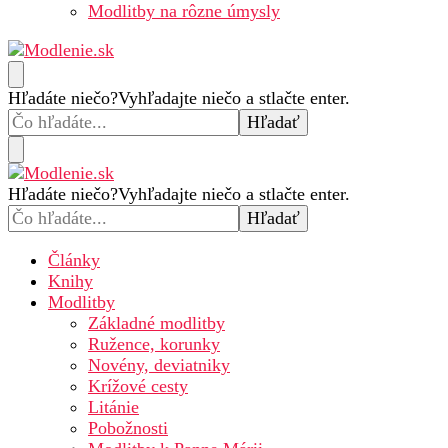
Modlitby na rôzne úmysly
Modlenie.sk – modlitba online
Hľadáte niečo?
Vyhľadajte niečo a stlačte enter.
Hľadáte niečo?
Vyhľadajte niečo a stlačte enter.
Modlenie.sk – modlitba online
Články
Knihy
Modlitby
Základné modlitby
Ružence, korunky
Novény, deviatniky
Krížové cesty
Litánie
Pobožnosti