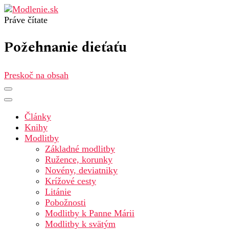
Práve čítate
Modlenie.sk – modlitba online
Požehnanie dieťaťu
Preskoč na obsah
Články
Knihy
Modlitby
Základné modlitby
Ružence, korunky
Novény, deviatniky
Krížové cesty
Litánie
Pobožnosti
Modlitby k Panne Márii
Modlitby k svätým