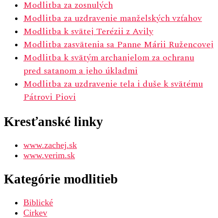
Modlitba za zosnulých
Modlitba za uzdravenie manželských vzťahov
Modlitba k svätej Terézii z Avily
Modlitba zasvätenia sa Panne Márii Ružencovej
Modlitba k svätým archanjelom za ochranu
pred satanom a jeho úkladmi
Modlitba za uzdravenie tela i duše k svätému
Pátrovi Piovi
Kresťanské linky
www.zachej.sk
www.verim.sk
Kategórie modlitieb
Biblické
Cirkev