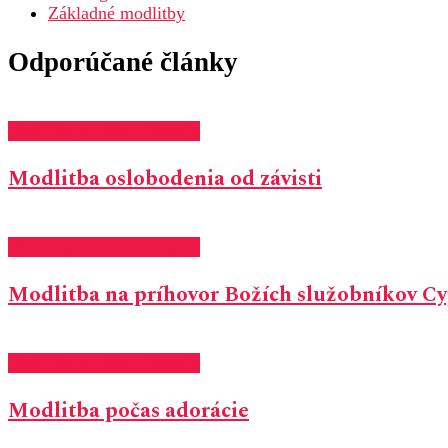
Základné modlitby
Odporúčané články
Modlitby na rôzne úmysly
Modlitba oslobodenia od závisti
Modlitby na rôzne úmysly
Modlitba na príhovor Božích služobníkov 
Modlitby na rôzne úmysly
Modlitba počas adorácie