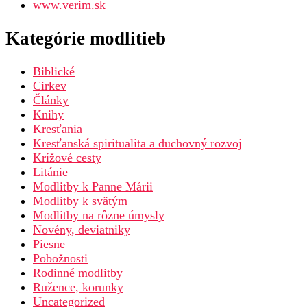
www.verim.sk
Kategórie modlitieb
Biblické
Cirkev
Články
Knihy
Kresťania
Kresťanská spiritualita a duchovný rozvoj
Krížové cesty
Litánie
Modlitby k Panne Márii
Modlitby k svätým
Modlitby na rôzne úmysly
Novény, deviatniky
Piesne
Pobožnosti
Rodinné modlitby
Ružence, korunky
Uncategorized