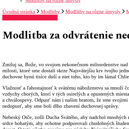
Modlitby na rôzne úmysly
Úvodná stránka
Modlitby
Modlitby na rôzne úmysly
M
Modlitby na rôzne úmysly
Modlitba za odvrátenie n
Zmiluj sa, Bože, vo svojom nekonečnom milosrdenstve nad sv
milosti, ktoré sme dostali skrze Najsvätejšiu krv tvojho j
duchovne hynú tisíce duší a niet toho, kto by im lámal Chlie
Vlažnosť a ľahostajnosť k svätému náboženstvu sa množí čor
vzdychy chorých, ktorí v tých osirelých a opustených miest
a chválospevy. Odpusť nám i našim bratom, že sme svojimi h
nedopusť, aby sme boli dlho zbavení duchovnej správy.
Nebeský Otče, zošli Ducha Svätého, aby nadchol mnohých mla
srdce bohatým, aby ochotne podporovali chudobných študen