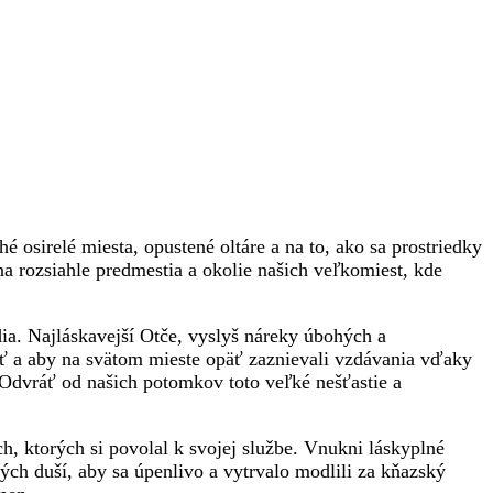
sirelé miesta, opustené oltáre a na to, ako sa prostriedky
a rozsiahle predmestia a okolie našich veľkomiest, kde
ia. Najláskavejší Otče, vyslyš náreky úbohých a
osť a aby na svätom mieste opäť zaznievali vzdávania vďaky
 Odvráť od našich potomkov toto veľké nešťastie a
, ktorých si povolal k svojej službe. Vnukni láskyplné
 duší, aby sa úpenlivo a vytrvalo modlili za kňazský