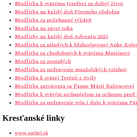
Modlitba k svätému Jozefovi za dobrý život
Modlitba na každý deň Pôstneho obdobia
Modlitba za požehnaný týždeň
Modlitba na záver roka
Modlitby na každý deň Adventu 2025
Modlitba za mladých k blahoslavenej Anke Kole
Modlitba za chudobných k svätému Martinovi
Modlitba za zosnulých
Modlitba za uzdravenie manželských vzťahov
Modlitba k svätej Terézii z Avily
Modlitba zasvätenia sa Panne Márii Ružencovej
Modlitba k svätým archanjelom za ochranu pred 
Modlitba za uzdravenie tela i duše k svätému Pát
Kresťanské linky
www.zachej.sk