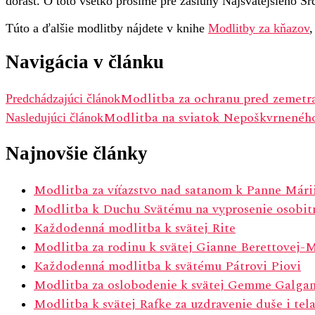
dorast. O toto všetko prosíme pre zásluhy Najsvätejšieho Sr
Túto a ďalšie modlitby nájdete v knihe
Modlitby za kňazov
,
Navigácia v článku
Modlitba za ochranu pred zemetr
Predchádzajúci článok
Modlitba na sviatok Nepoškvrnenéh
Nasledujúci článok
Najnovšie články
Modlitba za víťazstvo nad satanom k Panne Mári
Modlitba k Duchu Svätému na vyprosenie osobitn
Každodenná modlitba k svätej Rite
Modlitba za rodinu k svätej Gianne Berettovej-
Každodenná modlitba k svätému Pátrovi Piovi
Modlitba za oslobodenie k svätej Gemme Galgan
Modlitba k svätej Rafke za uzdravenie duše i tel