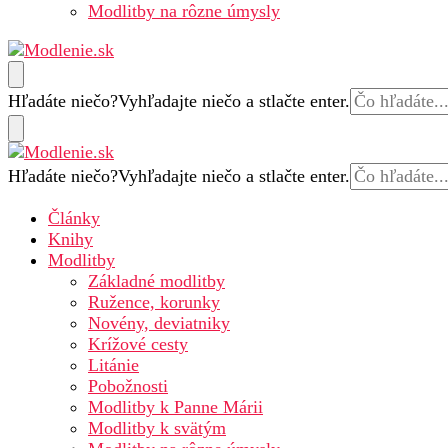
Modlitby na rôzne úmysly
Modlenie.sk – modlitba online
Hľadáte niečo?
Vyhľadajte niečo a stlačte enter.
Hľadáte niečo?
Vyhľadajte niečo a stlačte enter.
Modlenie.sk – modlitba online
Články
Knihy
Modlitby
Základné modlitby
Ružence, korunky
Novény, deviatniky
Krížové cesty
Litánie
Pobožnosti
Modlitby k Panne Márii
Modlitby k svätým