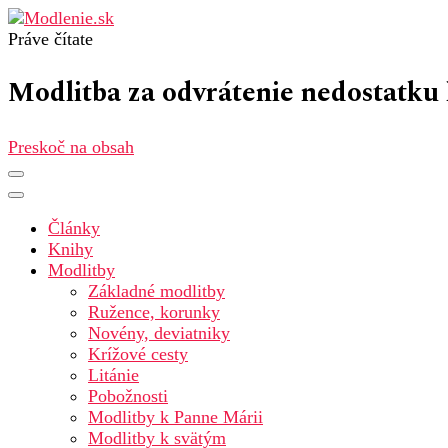
Práve čítate
Modlenie.sk – modlitba online
Modlitba za odvrátenie nedostatku
Preskoč na obsah
Články
Knihy
Modlitby
Základné modlitby
Ružence, korunky
Novény, deviatniky
Krížové cesty
Litánie
Pobožnosti
Modlitby k Panne Márii
Modlitby k svätým