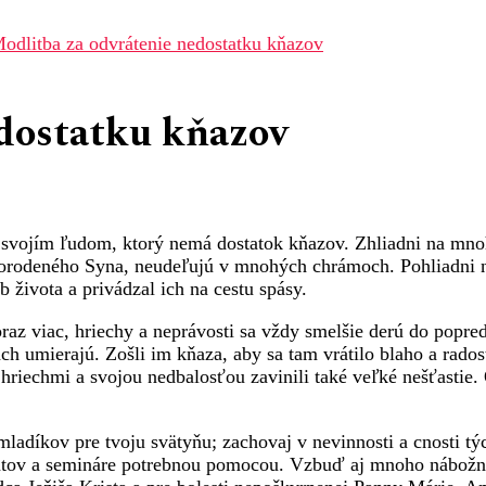
odlitba za odvrátenie nedostatku kňazov
edostatku kňazov
ojím ľudom, ktorý nemá dostatok kňazov. Zhliadni na mnohé o
ednorodeného Syna, neudeľujú v mnohých chrámoch. Pohliadni n
b života a privádzal ich na cestu spásy.
az viac, hriechy a neprávosti sa vždy smelšie derú do popred
ach umierajú. Zošli im kňaza, aby sa tam vrátilo blaho a rad
riechmi a svojou nedbalosťou zavinili také veľké nešťastie.
díkov pre tvoju svätyňu; zachovaj v nevinnosti a cnosti tých
tov a semináre potrebnou pomocou. Vzbuď aj mnoho nábožných