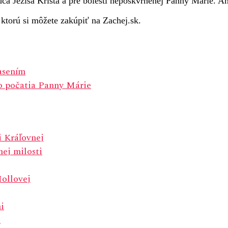
dca Ježiša Krista a pre bolesti nepoškvrnenej Panny Márie. A
 ktorú si môžete zakúpiť na Zachej.sk.
asením
o počatia Panny Márie
i Kráľovnej
ej milosti
Mollovej
i
a